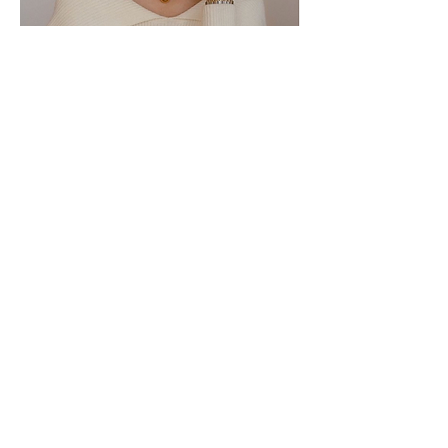
JEWELLERY
Get a free quote
Esto es un párrafo. Haz clic en
"Editar texto" o doble clic en la caja
de texto para editar el contenido.
Name